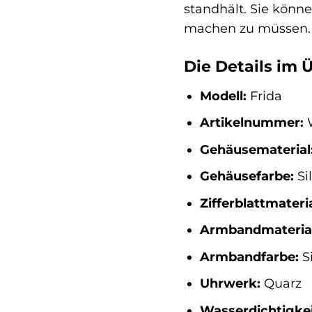
standhält. Sie könn
machen zu müssen.
Die Details im Ü
Modell:
Frida
Artikelnummer:
W
Gehäusematerial
Gehäusefarbe:
Si
Zifferblattmateria
Armbandmaterial
Armbandfarbe:
Si
Uhrwerk:
Quarz
Wasserdichtigkei