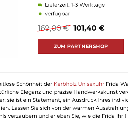
Lieferzeit: 1-3 Werktage
verfügbar
Ursprüngliche
Aktue
169,00
€
101,40
€
Preis
Preis
war:
ist:
ZUM PARTNERSHOP
169,00 €
101,40
eitlose Schönheit der
Kerbholz
Unisexuhr
Frida Wa
türliche Eleganz und präzise Handwerkskunst ve
er; sie ist ein Statement, ein Ausdruck Ihres indiv
lien. Lassen Sie sich von der warmen Ausstrahlu
hls verzaubern und erleben Sie, wie die Frida Ihr