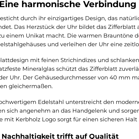
 Eine harmonische Verbindung
besticht durch ihr einzigartiges Design, das nat
det. Das Herzstück der Uhr bildet das Zifferblatt
zu einem Unikat macht. Die warmen Brauntöne d
elstahlgehäuses und verleihen der Uhr eine zeitlo
blattdesign mit feinen Strichindizes und schlanken
atzfeste Mineralglas schützt das Zifferblatt zuver
der Uhr. Der Gehäusedurchmesser von 40 mm mach
en gleichermaßen.
hwertigem Edelstahl unterstreicht den modernen
 sich angenehm an das Handgelenk und sorgen f
ße mit Kerbholz Logo sorgt für einen sicheren Hal
 Nachhaltigkeit trifft auf Qualität