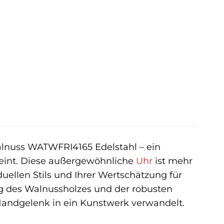
r
ller
 €.
lnuss WATWFRI4165 Edelstahl – ein
reint. Diese außergewöhnliche
Uhr
ist mehr
iduellen Stils und Ihrer Wertschätzung für
ng des Walnussholzes und der robusten
 Handgelenk in ein Kunstwerk verwandelt.