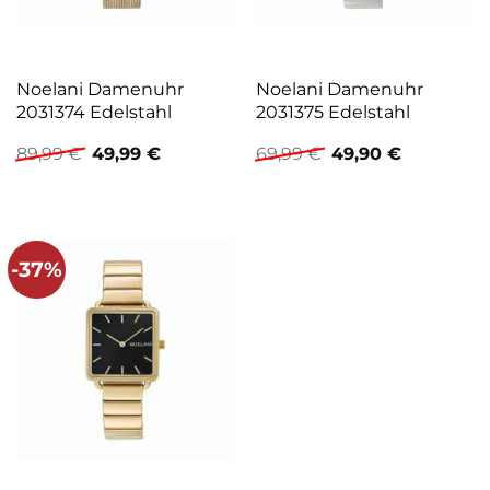
Noelani Damenuhr
Noelani Damenuhr
2031374 Edelstahl
2031375 Edelstahl
Ursprünglicher
Aktueller
Ursprünglicher
Aktueller
89,99
€
49,99
€
69,99
€
49,90
€
Preis
Preis
Preis
Preis
war:
ist:
war:
ist:
89,99 €
49,99 €.
69,99 €
49,90 €.
-37%