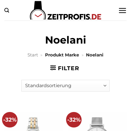
Zum
Inhalt
springen
Noelani
Start
»
Produkt Marke
»
Noelani
FILTER
-32%
-32%