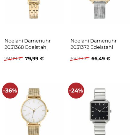
Noelani Damenuhr
Noelani Damenuhr
2031368 Edelstahl
2031372 Edelstahl
Ursprünglicher
Aktueller
Ursprünglicher
Aktueller
79,99
€
79,99
€
69,99
€
66,49
€
Preis
Preis
Preis
Preis
war:
ist:
war:
ist:
79,99 €
79,99 €.
69,99 €
66,49 €.
-36%
-24%