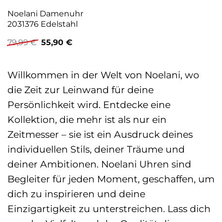
Noelani Damenuhr
2031376 Edelstahl
Ursprünglicher
Aktueller
79,99
€
55,90
€
Preis
Preis
war:
ist:
79,99 €
55,90 €.
Willkommen in der Welt von Noelani, wo
die Zeit zur Leinwand für deine
Persönlichkeit wird. Entdecke eine
Kollektion, die mehr ist als nur ein
Zeitmesser – sie ist ein Ausdruck deines
individuellen Stils, deiner Träume und
deiner Ambitionen. Noelani Uhren sind
Begleiter für jeden Moment, geschaffen, um
dich zu inspirieren und deine
Einzigartigkeit zu unterstreichen. Lass dich