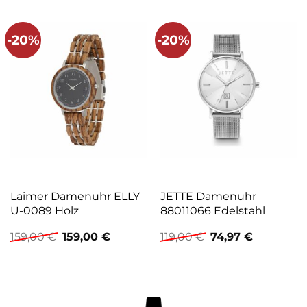
-20%
-20%
Laimer Damenuhr ELLY
JETTE Damenuhr
U-0089 Holz
88011066 Edelstahl
Ursprünglicher
Aktueller
Ursprünglicher
Aktueller
159,00
€
159,00
€
119,00
€
74,97
€
Preis
Preis
Preis
Preis
war:
ist:
war:
ist:
159,00 €
159,00 €.
119,00 €
74,97 €.