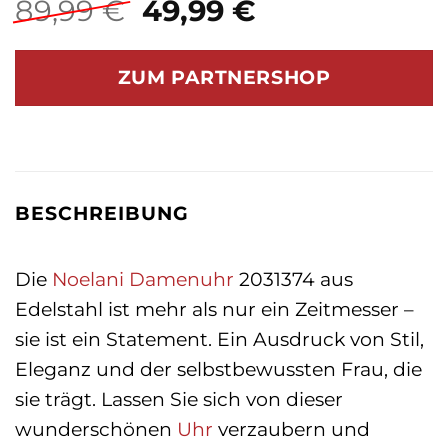
Ursprünglicher
Aktueller
89,99
€
49,99
€
Preis
Preis
war:
ist:
ZUM PARTNERSHOP
89,99 €
49,99 €.
BESCHREIBUNG
Die
Noelani
Damenuhr
2031374 aus
Edelstahl ist mehr als nur ein Zeitmesser –
sie ist ein Statement. Ein Ausdruck von Stil,
Eleganz und der selbstbewussten Frau, die
sie trägt. Lassen Sie sich von dieser
wunderschönen
Uhr
verzaubern und