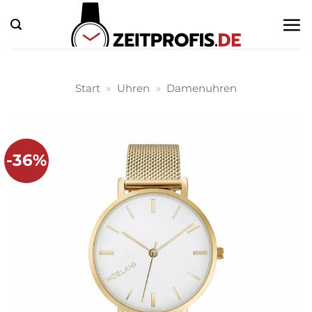
Zum
Inhalt
springen
Start
»
Uhren
»
Damenuhren
-36%