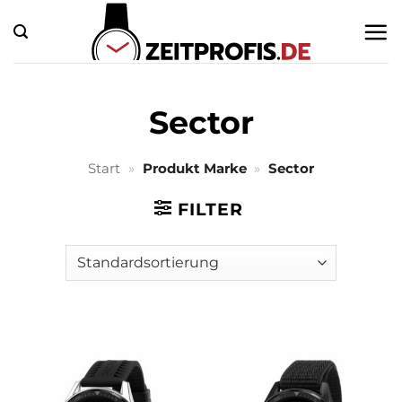
Zum
Inhalt
springen
Sector
Start
»
Produkt Marke
»
Sector
FILTER