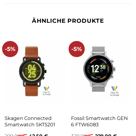
ÄHNLICHE PRODUKTE
-5%
-5%
Skagen Connected
Fossil Smartwatch GEN
Smartwatch SKT5201
6 FTW6083
Ursprünglicher
Aktueller
Ursprünglicher
Aktuell