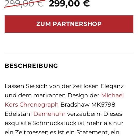
Ursprünglicher
Aktueller
299,00
€
299,00
€
Preis
Preis
war:
ist:
ZUM PARTNERSHOP
299,00 €
299,00 €.
BESCHREIBUNG
Lassen Sie sich von der zeitlosen Eleganz
und dem markanten Design der
Michael
Kors
Chronograph
Bradshaw MK5798
Edelstahl
Damenuhr
verzaubern. Dieses
exquisite Schmuckstück ist mehr als nur
ein Zeitmesser; es ist ein Statement, ein