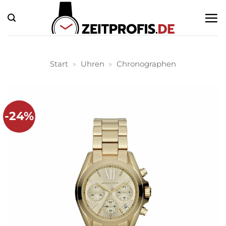
Zum
Inhalt
springen
Start
»
Uhren
»
Chronographen
-24%